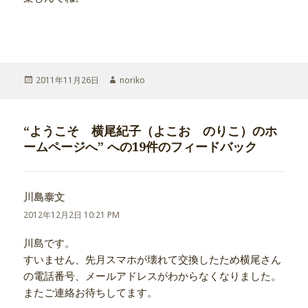
投
2011年11月26日
作
noriko
稿
成
日:
者
“ようこそ 横尾紀子（よこお のりこ）のホ
ームページへ” への19件のフィードバック
川島泰文
よ
り:
2012年12月2日 10:21 PM
川島です。
すいません、先月スマホが壊れて交換したため横尾さん
の電話番号、メールアドレスがわからなくなりました。
またご連絡お待ちしてます。