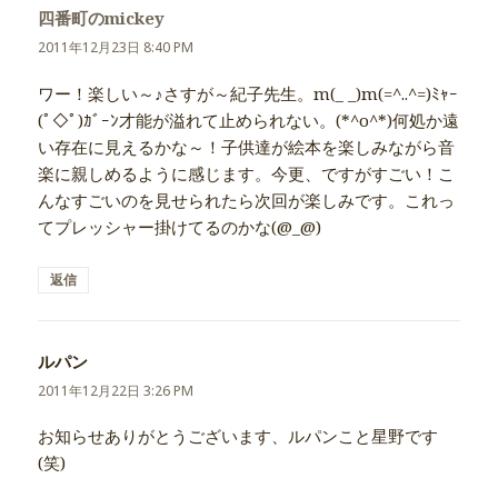
四番町のmickey
よ
り:
2011年12月23日 8:40 PM
ワー！楽しい～♪さすが～紀子先生。m(_ _)m(=^..^=)ﾐｬｰ
(ﾟ◇ﾟ)ｶﾞｰﾝ才能が溢れて止められない。(*^o^*)何処か遠
い存在に見えるかな～！子供達が絵本を楽しみながら音
楽に親しめるように感じます。今更、ですがすごい！こ
んなすごいのを見せられたら次回が楽しみです。これっ
てプレッシャー掛けてるのかな(@_@)
返信
ルパン
よ
り:
2011年12月22日 3:26 PM
お知らせありがとうございます、ルパンこと星野です
(笑)